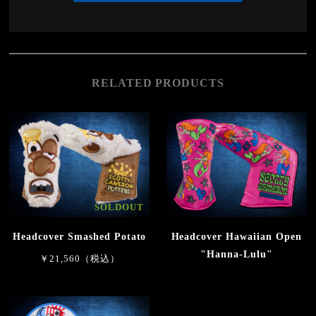
RELATED PRODUCTS
SOLDOUT
Headcover Smashed Potato
Headcover Hawaiian Open
"Hanna-Lulu"
￥21,560（税込）