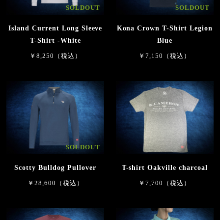
SOLDOUT
SOLDOUT
Island Current Long Sleeve
Kona Crown T-Shirt Legion
T-Shirt -White
Blue
￥8,250（税込）
￥7,150（税込）
SOLDOUT
Scotty Bulldog Pullover
T-shirt Oakville charcoal
￥28,600（税込）
￥7,700（税込）