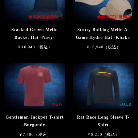
会員限定抽選商品
会員限定抽選商品
Stacked Crown Melin
Scotty Bulldog Melin A-
Bucket Hat -Navy-
Game Hydro Hat -Khaki-
￥16,940（税込）
￥16,940（税込）
NEW
SOLD
Gentleman Jackpot T-shirt
Rat Race Long Sleeve T-
-Burgundy-
Shirt
￥7,700（税込）
￥8,250（税込）