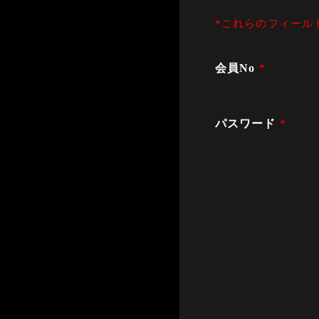
*これらのフィール
会員No
*
パスワード
*