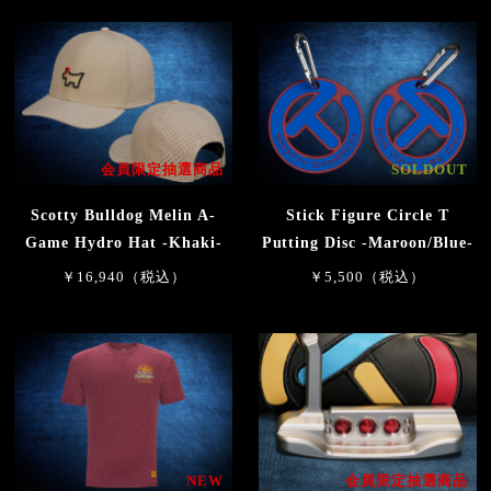
会員限定抽選商品
SOLDOUT
Scotty Bulldog Melin A-
Stick Figure Circle T
Game Hydro Hat -Khaki-
Putting Disc -Maroon/Blue-
￥16,940（税込）
￥5,500（税込）
NEW
会員限定抽選商品