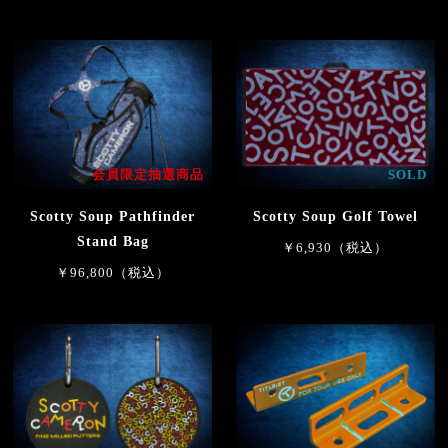
会員限定抽選商品
SOLD
Scotty Soup Pathfinder
Scotty Soup Golf Towel
Stand Bag
￥6,930（税込）
￥96,800（税込）