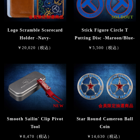
会員限定抽選商品
SOLDOUT
Logo Scramble Scorecard
Stick Figure Circle T
Holder -Navy-
Putting Disc -Maroon/Blue-
￥20,020（税込）
￥5,500（税込）
NEW
会員限定抽選商品
Smooth Sailin' Clip Pivot
Star Round Cameron Ball
Tool
Coin
￥8,470（税込）
￥14,630（税込）