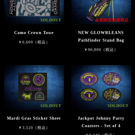
SOLDOUT
会員限定抽選商品
Camo Crown Towe
NEW GLOWRLEANS
Pathfinder Stand Bag
￥6,600（税込）
￥96,800（税込）
SOLDOUT
SOLDOUT
Mardi Gras Sticker Sheet
Jackpot Johnny Party
Coasters - Set of 4
￥3,520（税込）