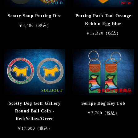
SOLD
NEW
Scotty Soup Putting Disc
Putting Path Tool Orange
Robbin Egg Blue
￥4,400（税込）
￥12,320（税込）
SOLDOUT
会員限定抽選商品
Scotty Dog Golf Gallery
Serape Dog Key Fob
Round Ball Coin -
￥7,700（税込）
Red/Yellow/Green
￥17,600（税込）