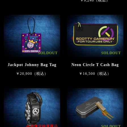
￥9,240（税込）
SOLDOUT
SOLDOUT
Jackpot Johnny Bag Tag
Neon Circle T Cash Bag
￥20,900（税込）
￥16,500（税込）
会員限定抽選商品
SOLDOUT