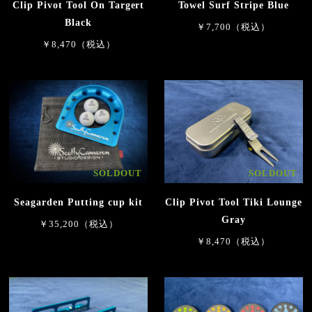
Clip Pivot Tool On Targert
Towel Surf Stripe Blue
Black
￥7,700（税込）
￥8,470（税込）
SOLDOUT
SOLDOUT
Seagarden Putting cup kit
Clip Pivot Tool Tiki Lounge
Gray
￥35,200（税込）
￥8,470（税込）