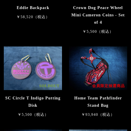
Eddie Backpack
Crown Dog Peace Wheel
Mini Cameron Coins - Set
￥58,520（税込）
of 4
￥5,500（税込）
SOLDOUT
会員限定抽選商品
SC Circle T Indigo Putting
Home Team Pathfinder
Disk
Stand Bag
￥5,500（税込）
￥93,940（税込）