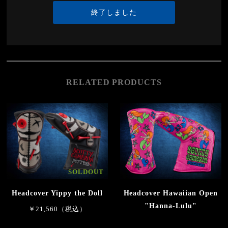
終了しました
RELATED PRODUCTS
SOLDOUT
Headcover Yippy the Doll
Headcover Hawaiian Open
"Hanna-Lulu"
￥21,560（税込）