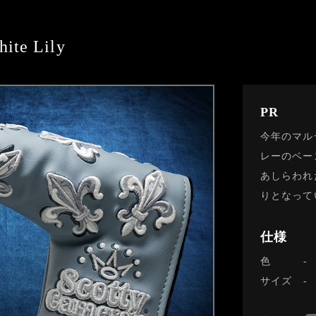
ite Lily
PR
今年のマル
レーのベー
あしらわれ
りとなって
仕様
色
サイズ