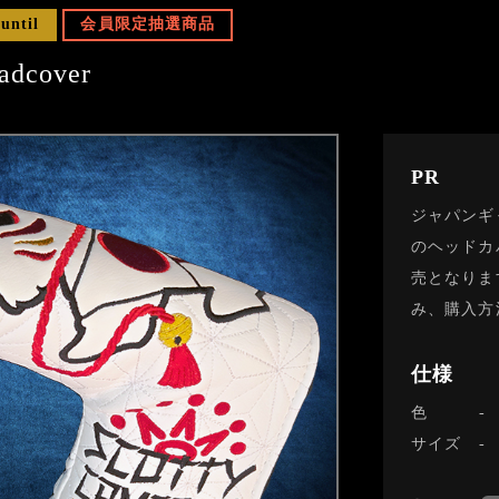
 until
会員限定抽選商品
adcover
PR
ジャパンギ
のヘッドカ
売となりま
み、購入方
仕様
色
サイズ