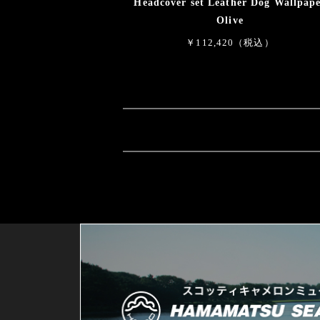
Headcover set Leather Dog Wallpap
Olive
￥112,420（税込）