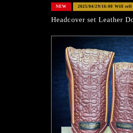
NEW
2025/04/29/16:00 Will sell
Headcover set Leather D