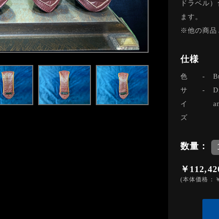
ドラベル）
ます。
※他の商品
仕様
色
-
サ
-
D
イ
a
ズ
数量：
￥112,42
(本体価格：￥1