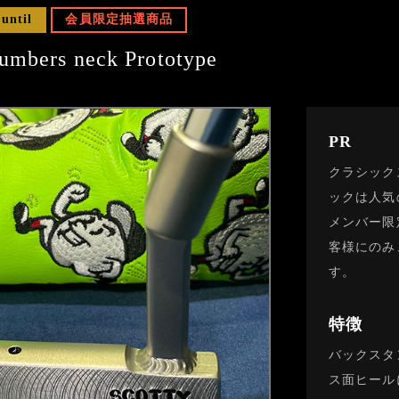
 until
会員限定抽選商品
umbers neck Prototype
PR
クラシック
ックは人気
メンバー限
客様にのみ
す。
特徴
バックスタン
ス面ヒールに