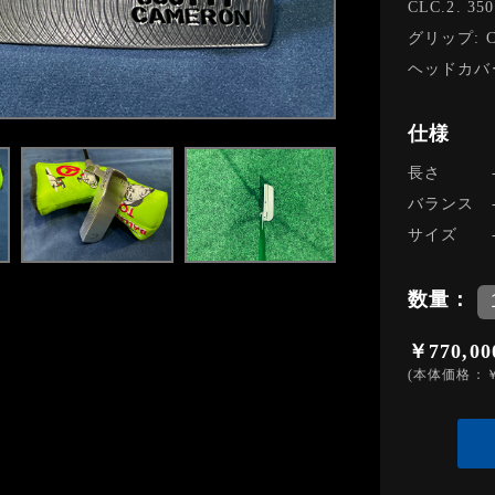
CLC.2.
グリップ: Circ
ヘッドカバー：B
仕様
長さ
バランス
サイズ
数量：
￥770,00
(本体価格：￥7