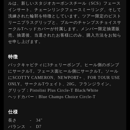
ルは、新しいスタジオカーボンスチール（SCS）フェース
インサート、チェーンリンクフェースミーリング、そして
洗練された輪郭を特徴としています。ツアー限定のピスト
リーニプラスグリップと、ブルーのチャンプスチョイスサ
ークルTヘッドカバーが付属します。メンバー限定抽選販
売。抽選後、当選されたお客様にのみ、購入方法をお知ら
せ申し上げます。
特徴
バックキャビティに3チェリーボンブ。ヒール側のボンブ
にサークルT。フェース面ヒール側にサークルT。ソール
にSCOTTY CAMERON、NEWPORT+ 、FOR TOUR USE
ONLY。サークルTウェイト、20G。フランジライン。
グリップ：Pistolini Plus Circle-T Black/White
ヘッドカバー：Blue Champs Choice Circle-T
仕様
長さ
-
34"
バランス
-
D7