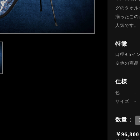
グのタオル
揃ったこの
人気です。
特徴
口径9.5イ
※他の商品
仕様
色
サイズ
数量：
￥96,800