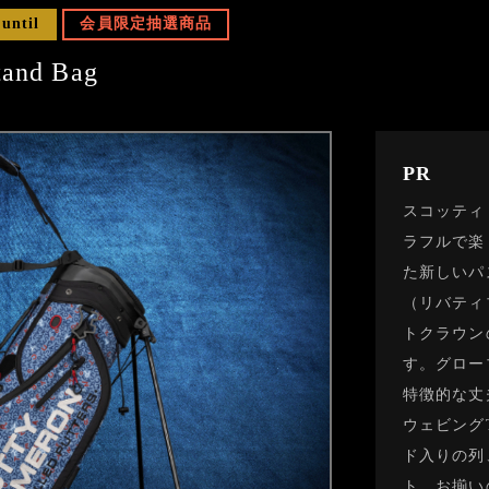
 until
会員限定抽選商品
tand Bag
PR
スコッティ
ラフルで楽
た新しいパ
（リバティ
トクラウン
す。グロー
特徴的な丈
ウェビング
ド入りの列
ト、お揃い