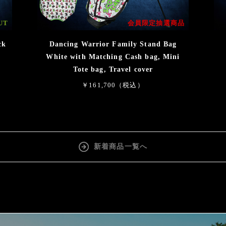
UT
会員限定抽選商品
ck
Dancing Warrior Family Stand Bag
White with Matching Cash bag, Mini
Tote bag, Travel cover
￥161,700（税込）
新着商品一覧へ