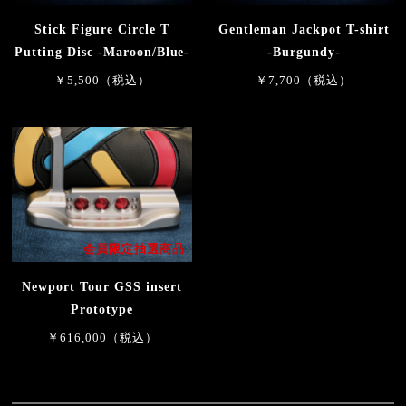
Stick Figure Circle T
Gentleman Jackpot T-shirt
Putting Disc -Maroon/Blue-
-Burgundy-
￥5,500（税込）
￥7,700（税込）
会員限定抽選商品
Newport Tour GSS insert
Prototype
￥616,000（税込）