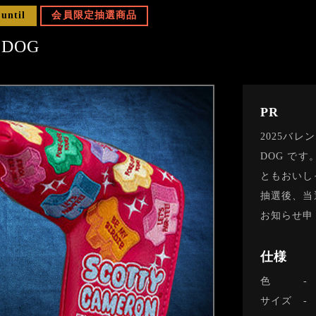
 until
会員限定抽選商品
Y DOG
PR
2025バレ
DOG です
ともおいし
抽選後、当
お知らせ申
仕様
色
サイズ