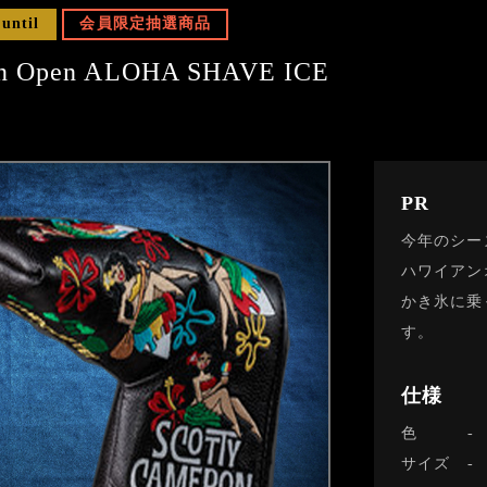
 until
会員限定抽選商品
ian Open ALOHA SHAVE ICE
PR
今年のシー
ハワイアン
かき氷に乗
す。
仕様
色
サイズ