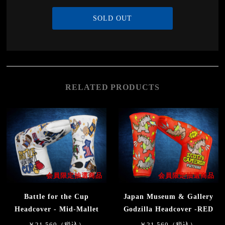
SOLD OUT
RELATED PRODUCTS
会員限定抽選商品
会員限定抽選商品
Battle for the Cup
Japan Museum & Gallery
Headcover - Mid-Mallet
Godzilla Headcover -RED
￥21,560（税込）
￥21,560（税込）