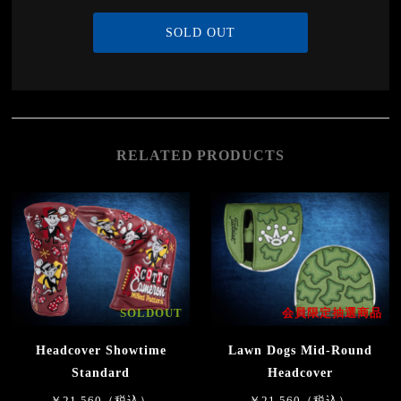
SOLD OUT
RELATED PRODUCTS
SOLDOUT
会員限定抽選商品
Headcover Showtime
Lawn Dogs Mid-Round
Standard
Headcover
￥21,560（税込）
￥21,560（税込）